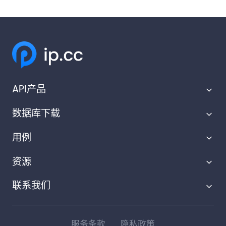
API产品
数据库下载
IP地理定位API
用例
IP范围API
IP地理位置数据库
资源
隐私检测API
滥用联系数据库
广告技术
IP到公司API
联系我们
隐私检测数据库
知识库
金融技术
IP域名查询API
IP到公司数据库
帮助中心
网络安全
support@ip.cc
服务条款
隐私政策