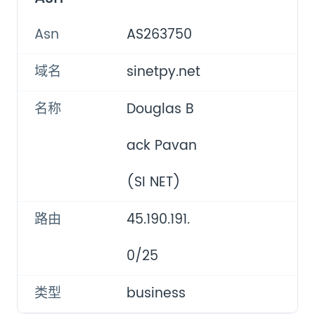
Asn
AS263750
域名
sinetpy.net
名称
Douglas B
ack Pavan
(SI NET)
路由
45.190.191.
0/25
类型
business