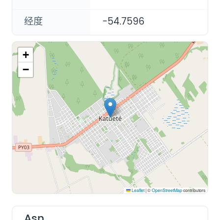
经度
-54.7596
+
−
Leaflet
|
©
OpenStreetMap
contributors
Asn