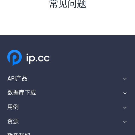
常见问题
API产品
数据库下载
IP地理定位API
用例
IP范围API
IP地理位置数据库
资源
隐私检测API
滥用联系数据库
广告技术
IP到公司API