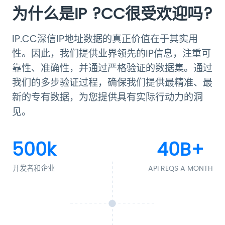
为什么是IP ?CC很受欢迎吗?
IP.CC深信IP地址数据的真正价值在于其实用
性。因此，我们提供业界领先的IP信息，注重可
靠性、准确性，并通过严格验证的数据集。通过
我们的多步验证过程，确保我们提供最精准、最
新的专有数据，为您提供具有实际行动力的洞
见。
500k
40B+
开发者和企业
API REQS A MONTH