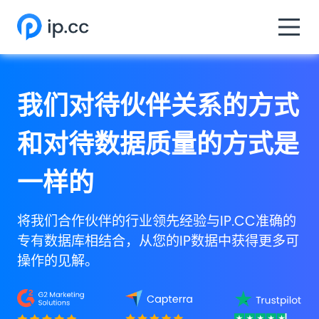
我们对待伙伴关系的方式
和对待数据质量的方式是
一样的
将我们合作伙伴的行业领先经验与IP.CC准确的
专有数据库相结合，从您的IP数据中获得更多可
操作的见解。