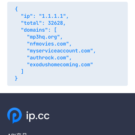
{

  "ip": "1.1.1.1",

  "total": 32628,

  "domains": [

    "mp3hq.org",

    "nfmovies.com",

    "myserviceaccount.com",

    "authrock.com",

    "exodushomecoming.com"

  ]
