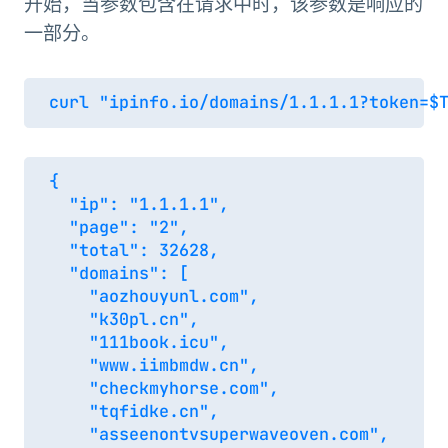
开始，当参数包含在请求中时，该参数是响应的
一部分。
{

  "ip": "1.1.1.1",

  "page": "2",

  "total": 32628,

  "domains": [

    "aozhouyunl.com",

    "k30pl.cn",

    "111book.icu",

    "www.iimbmdw.cn",

    "checkmyhorse.com",

    "tqfidke.cn",

    "asseenontvsuperwaveoven.com",
