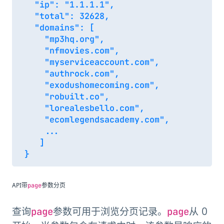
  "ip": "1.1.1.1",

  "total": 32628,

  "domains": [

    "mp3hq.org",

    "nfmovies.com",

    "myserviceaccount.com",

    "authrock.com",

    "exodushomecoming.com",

    "robuilt.co",

    "lorealesbello.com",

    "ecomlegendsacademy.com",

    ...

   ]

API带
参数分页
page
查询
参数可用于浏览分页记录。
从 0
page
page