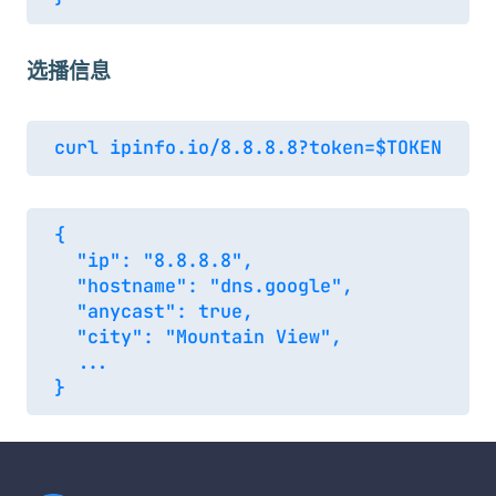
选播信息
{

  "ip": "8.8.8.8",

  "hostname": "dns.google",

  "anycast": true,

  "city": "Mountain View",

  ...
